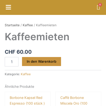
Zum
Menü
Inhalt
springen
Kaffeemieten
Menge
Startseite
/
Kaffee
/ Kaffeemieten
Kaffeemieten
CHF
60.00
In den Warenkorb
Kategorie:
Kaffee
Ähnliche Produkte
Borbone Kapsel Red
Caffè Borbone
Espresso (100 stück )
Miscela Oro (100