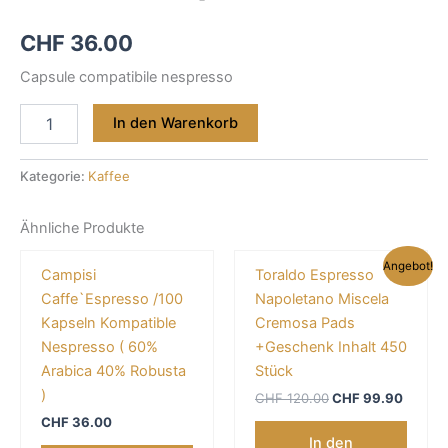
CHF
36.00
Capsule compatibile nespresso
In den Warenkorb
Kategorie:
Kaffee
Ähnliche Produkte
Ursprünglicher
Aktuel
Angebot!
Campisi
Toraldo Espresso
Preis
Preis
war:
ist:
Caffe`Espresso /100
Napoletano Miscela
CHF 120.00
CHF 99
Kapseln Kompatible
Cremosa Pads
Nespresso ( 60%
+Geschenk Inhalt 450
Arabica 40% Robusta
Stück
)
CHF
120.00
CHF
99.90
CHF
36.00
In den