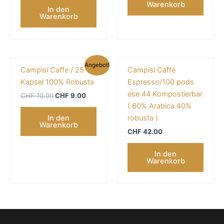
Warenkorb
In den
Warenkorb
Ursprünglicher
Aktueller
Angebot!
Campisi Caffe / 25
Campisi Caffé
Preis
Preis
war:
ist:
Kapsel 100% Robusta
Espresso/100 pods
CHF 10.00
CHF 9.00.
ese 44 Kompostierbar
CHF
10.00
CHF
9.00
( 60% Arabica 40%
robusta )
In den
Warenkorb
CHF
42.00
In den
Warenkorb