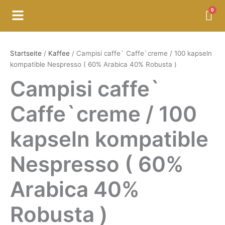
/
Zum
Menü
100
Inhalt
kapseln
springen
kompatible
Campisi
Nespresso
caffe`
Startseite
/
Kaffee
/ Campisi caffe` Caffe`creme / 100 kapseln
(
Caffe`creme
kompatible Nespresso ( 60% Arabica 40% Robusta )
60%
/
Arabica
100
Campisi caffe`
40%
kapseln
Robusta
kompatible
)
Caffe`creme / 100
Nespresso
Menge
(
60%
kapseln kompatible
Arabica
40%
Nespresso ( 60%
Robusta
)
Menge
Arabica 40%
Robusta )