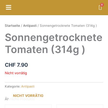
Zum
Menü
Inhalt
springen
Startseite
/
Antipasti
/ Sonnengetrocknete Tomaten (314g )
Sonnengetrocknete
Tomaten (314g )
CHF
7.90
Nicht vorrätig
Kategorie:
Antipasti
NICHT VORRÄTIG
Ähnliche Produkte