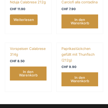
Nduja Calabrese 212g
Carciofi alla contadina
CHF
11.90
CHF
7.90
Weiterlesen
In den
Warenkorb
Vorspeisen Calabrese
Paprikastückchen
314g
gefüllt mit Thunfisch
(212g)
CHF
8.50
CHF
9.90
In den
Warenkorb
In den
Warenkorb